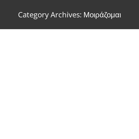
Category Archives:
Μοιράζομαι
Όταν ο εχθρός του εαυτού μου είμαι
εγώ.